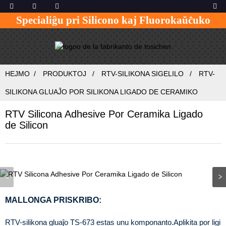
Specialiĝu pri Silicono kaj Fluorokaŭĉuko
HEJMO
PRODUKTOJ
RTV-SILIKONA SIGELILO
RTV-
SILIKONA GLUAĴO POR SILIKONA LIGADO DE CERAMIKO
RTV Silicona Adhesive Por Ceramika Ligado
de Silicon
MALLONGA PRISKRIBO:
RTV-silikona gluaĵo TS-673 estas unu komponanto.Aplikita por ligi