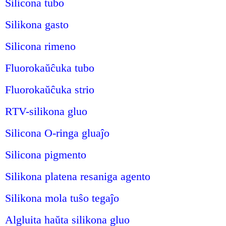
Silicona tubo
Silikona gasto
Silicona rimeno
Fluorokaŭĉuka tubo
Fluorokaŭĉuka strio
RTV-silikona gluo
Silicona O-ringa gluaĵo
Silicona pigmento
Silikona platena resaniga agento
Silikona mola tuŝo tegaĵo
Algluita haŭta silikona gluo