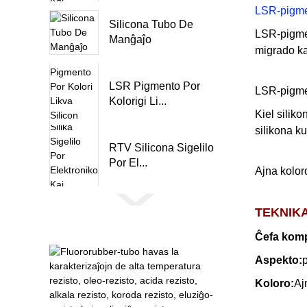
LSR-pigm
Silicona Tubo De
LSR-pigmen
Manĝaĵo
migrado ka
LSR Pigmento Por
LSR-pigmen
Kolorigi Li...
Kiel siliko
silikona ku
RTV Silicona Sigelilo
Por El...
Ajna kolor
TEKNIK
Ĉefa kom
Aspekto:
p
Koloro:
Aj