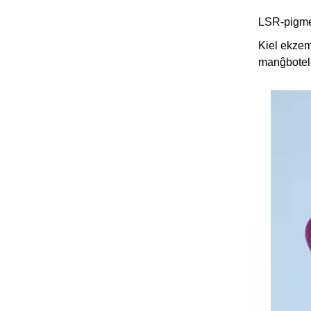
LSR-pigmen
Kiel ekzemp
manĝbotelo,