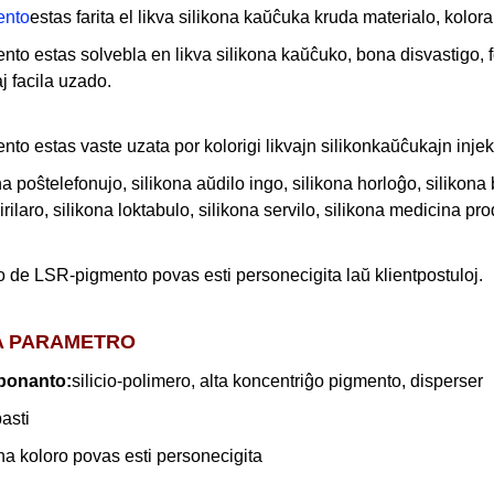
ento
estas farita el likva silikona kaŭĉuka kruda materialo, kolora
to estas solvebla en likva silikona kaŭĉuko, bona disvastigo, fo
j facila uzado.
to estas vaste uzata por kolorigi likvajn silikonkaŭĉukajn injek
na poŝtelefonujo, silikona aŭdilo ingo, silikona horloĝo, silikona 
irilaro, silikona loktabulo, silikona servilo, silikona medicina pro
o de LSR-pigmento povas esti personecigita laŭ klientpostuloj.
A PARAMETRO
ponanto:
silicio-polimero, alta koncentriĝo pigmento, disperser
asti
na koloro povas esti personecigita