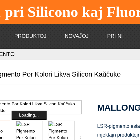
u pri Silicono kaj Flu
PRODUKTOJ
NOVAĴOJ
PRI NI
MENTO
mento Por Kolori Likva Silicon Kaŭĉuko
MALLONG
Loading...
LSR-pigmento estas 
injektajn produkto