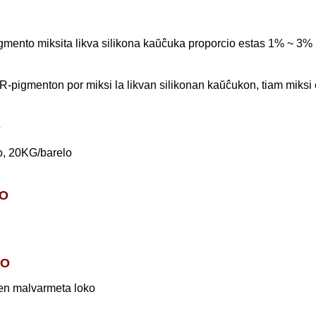
mento miksita likva silikona kaŭĉuka proporcio estas 1% ~ 3%
-pigmenton por miksi la likvan silikonan kaŭĉukon, tiam miksi 
O
o, 20KG/barelo
O
DO
en malvarmeta loko