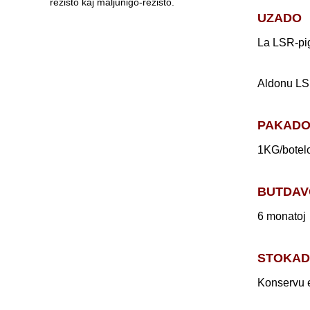
UZADO
La LSR-pig
Aldonu LSR
PAKAD
1KG/botel
BUTDAV
6 monatoj
STOKA
Konservu 