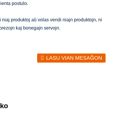
lienta postulo.
i niaj produktoj aŭ volas vendi niajn produktojn, ni
prezojn kaj bonegajn servojn.
LASU VIAN MESAĜON
uko