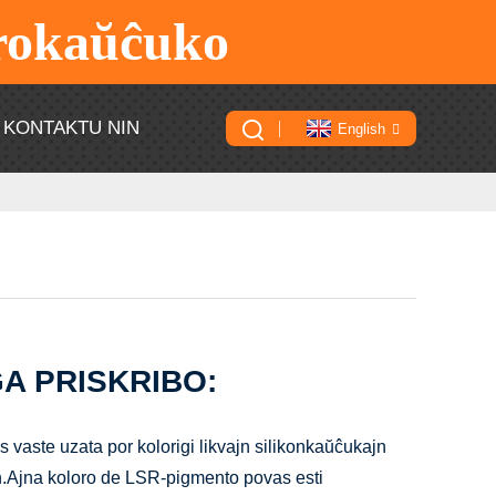
orokaŭĉuko
KONTAKTU NIN
English
A PRISKRIBO:
vaste uzata por kolorigi likvajn silikonkaŭĉukajn
jn.Ajna koloro de LSR-pigmento povas esti