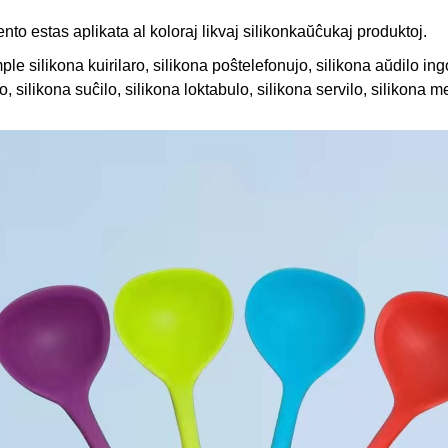
to estas aplikata al koloraj likvaj silikonkaŭĉukaj produktoj.
le silikona kuirilaro, silikona poŝtelefonujo, silikona aŭdilo ing
 silikona suĉilo, silikona loktabulo, silikona servilo, silikona m