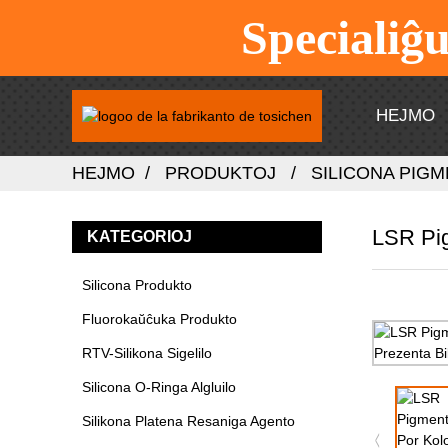
Specialiĝ
HEJMO
HEJMO
PRODUKTOJ
SILICONA PIG
LSR Pig
KATEGORIOJ
Silicona Produkto
Fluorokaŭĉuka Produkto
RTV-Silikona Sigelilo
Silicona O-Ringa Algluilo
Silikona Platena Resaniga Agento