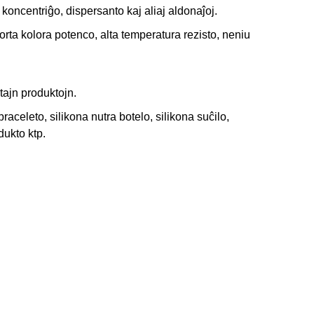
 koncentriĝo, dispersanto kaj aliaj aldonaĵoj.
rta kolora potenco, alta temperatura rezisto, neniu
tajn produktojn.
braceleto, silikona nutra botelo, silikona suĉilo,
dukto ktp.