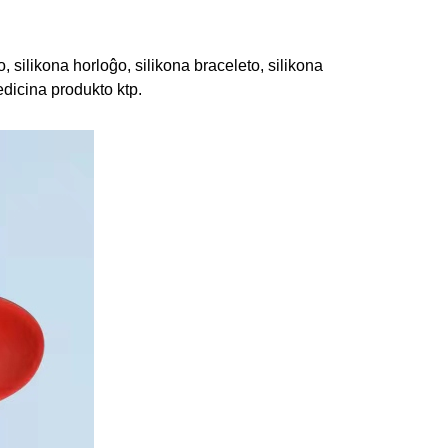
o, silikona horloĝo, silikona braceleto, silikona
edicina produkto ktp.