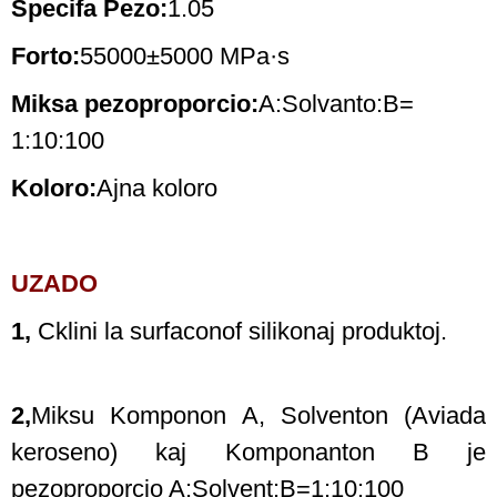
Specifa Pezo:
1.05
Forto:
55000±5000 MPa·s
Miksa pezoproporcio:
A:Solvanto:B=
1:10:100
Koloro:
Ajna koloro
UZADO
1,
C
klini la surfacon
of
silikonaj produktoj.
2,
Miksu Komponon A, Solventon (Aviada
keroseno) kaj Komponanton B je
pezoproporcio A:Solvent:B=1:10:100