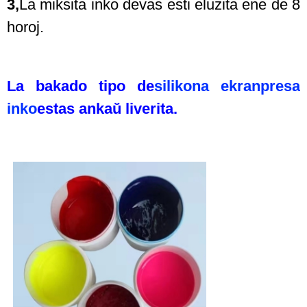
3,
La miksita inko devas esti eluzita ene de 8
horoj.
La bakado tipo de
silikona ekranpresa
inko
estas ankaŭ liverita.