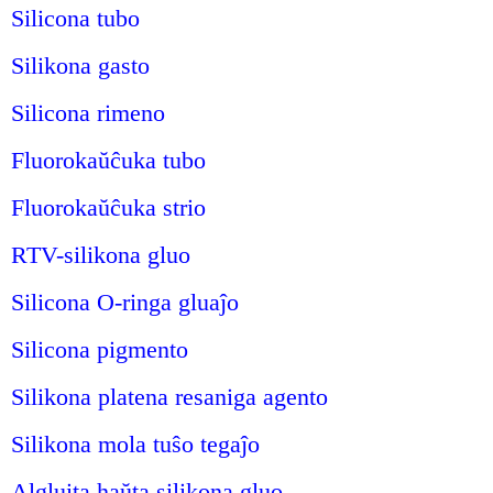
Silicona tubo
Silikona gasto
Silicona rimeno
Fluorokaŭĉuka tubo
Fluorokaŭĉuka strio
RTV-silikona gluo
Silicona O-ringa gluaĵo
Silicona pigmento
Silikona platena resaniga agento
Silikona mola tuŝo tegaĵo
Algluita haŭta silikona gluo