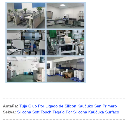
Antaŭa:
Tuja Gluo Por Ligado de Silicon Kaŭĉuko Sen Primero
Sekva:
Silicona Soft Touch Tegaĵo Por Silicona Kaŭĉuka Surfaco