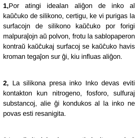
1,
Por atingi idealan aliĝon de inko al
kaŭĉuko de silikono, certigu, ke vi purigas la
surfacojn de silikono kaŭĉuko por forigi
malpuraĵojn aŭ polvon, frotu la sablopaperon
kontraŭ kaŭĉukaj surfacoj se kaŭĉuko havis
kroman tegaĵon sur ĝi, kiu influas aliĝon.
2,
La silikona presa inko Inko devas eviti
kontakton kun nitrogeno, fosforo, sulfuraj
substancoj, alie ĝi kondukos al la inko ne
povas esti resanigita.