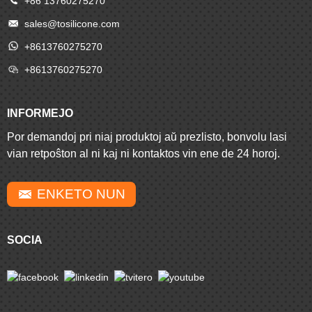
+86 13760275270
sales@tosilicone.com
+8613760275270
+8613760275270
INFORMEJO
Por demandoj pri niaj produktoj aŭ prezlisto, bonvolu lasi
vian retpoŝton al ni kaj ni kontaktos vin ene de 24 horoj.
ENKETO NUN
SOCIA