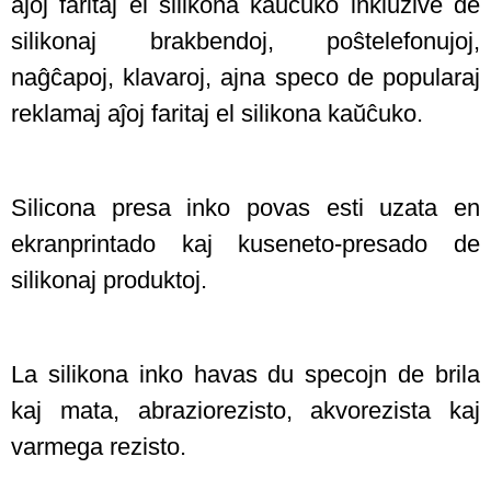
aĵoj faritaj el silikona kaŭĉuko inkluzive de
silikonaj brakbendoj, poŝtelefonujoj,
naĝĉapoj, klavaroj, ajna speco de popularaj
reklamaj aĵoj faritaj el silikona kaŭĉuko.
Silicona presa inko povas esti uzata en
ekranprintado kaj kuseneto-presado de
silikonaj produktoj.
La silikona inko havas du specojn de brila
kaj mata, abraziorezisto, akvorezista kaj
varmega rezisto.