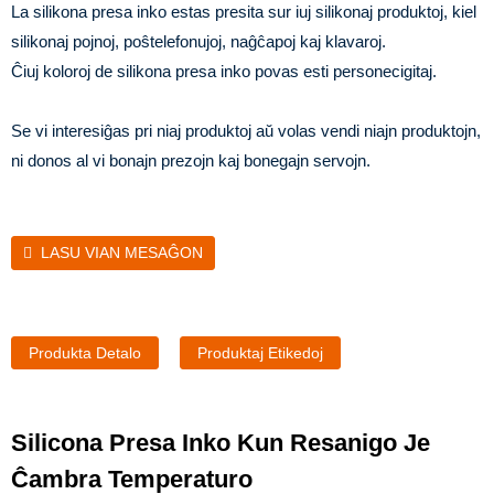
La silikona presa inko estas presita sur iuj silikonaj produktoj, kiel
silikonaj pojnoj, poŝtelefonujoj, naĝĉapoj kaj klavaroj.
Ĉiuj koloroj de silikona presa inko povas esti personecigitaj.
Se vi interesiĝas pri niaj produktoj aŭ volas vendi niajn produktojn,
ni donos al vi bonajn prezojn kaj bonegajn servojn.
LASU VIAN MESAĜON
Produkta Detalo
Produktaj Etikedoj
Silicona Presa Inko Kun Resanigo Je
Ĉambra Temperaturo